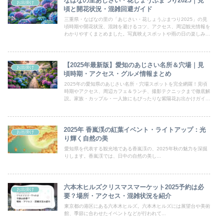
なばなの里あじさい・花しょうぶまつり2025｜見
お出掛け
頃と開花状況・混雑回避ガイド
三重県・なばなの里の「あじさい・花しょうぶまつり2025」の見
頃時期や開花状況、混雑を避けるコツ、アクセス、周辺観光情報を
わかりやすくまとめました。写真映えスポットや雨の日の楽しみ方
も紹介！
【2025年最新版】愛知のあじさい名所＆穴場｜見
お出掛け
頃時期・アクセス・グルメ情報まとめ
2025年の愛知県のあじさい名所・穴場スポットを完全網羅！見頃
時期やアクセス、周辺カフェ＆ランチ、撮影テクニックまで徹底解
説。家族・カップル・一人旅にもぴったりな紫陽花お出かけガイド
です。
2025年 香嵐渓の紅葉イベント・ライトアップ：光
お出掛け
り輝く自然の美
愛知県を代表する観光地である香嵐渓の、2025年秋の魅力を深掘
りします。香嵐渓では、日中の自然の美し...
六本木ヒルズクリスマスマーケット2025予約は必
お出掛け
要？場所・アクセス・混雑状況を紹介
東京都の港区にある六本木ヒルズ。六本木ヒルズには展望台や美術
館、季節に合わせたイベントなどが行われて...