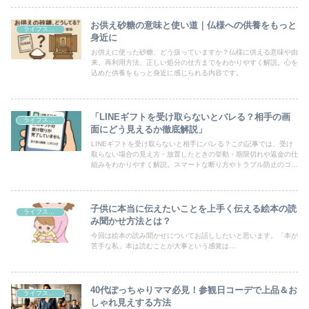
お供え砂糖の意味と使い道｜仏様への供養をもっと
ライフスタイル
身近に
お供えに使った砂糖、どう扱っていますか？仏様に供える意味や由
来、再利用方法、正しい処分の仕方までをわかりやすく解説。心を
込めた供養をもっと身近に感じられる内容です。
「LINEギフトを受け取らないとバレる？相手の画
ライフスタイル
面にどう見えるか徹底解説」
LINEギフトを受け取らないと相手にバレる？この記事では、受け
取らない場合の見え方・放置したときの挙動・期限切れや返金の仕
組みをわかりやすく解説。スマートな断り方やトラブル防止のコツ
も紹介します。
子供に本当に伝えたいことを上手く伝える絵本の読
ライフスタイル
み聞かせ方法とは？
今回は絵本の読み聞かせについてお話ししたいと思います。「本が
苦手な私」本は読むことが大事という感覚は...
40代ぽっちゃりママ必見！参観日コーデで上品＆お
ライフスタイル
しゃれ見えする方法