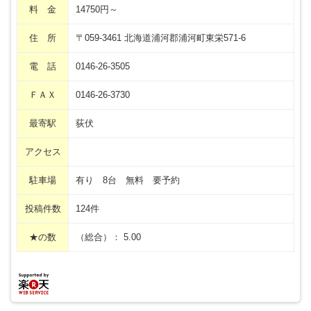
料 金
14750円～
住 所
〒059-3461 北海道浦河郡浦河町東栄571-6
電 話
0146-26-3505
ＦＡＸ
0146-26-3730
最寄駅
荻伏
アクセス
駐車場
有り 8台 無料 要予約
投稿件数
124件
★の数
（総合）： 5.00