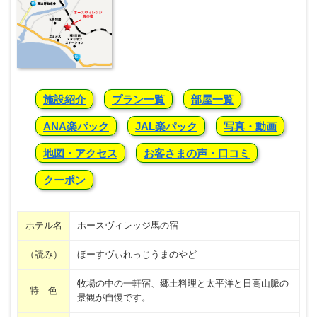
施設紹介
プラン一覧
部屋一覧
ANA楽パック
JAL楽パック
写真・動画
地図・アクセス
お客さまの声・口コミ
クーポン
ホテル名
ホースヴィレッジ馬の宿
（読み）
ほーすヴぃれっじうまのやど
牧場の中の一軒宿、郷土料理と太平洋と日高山脈の
特 色
景観が自慢です。