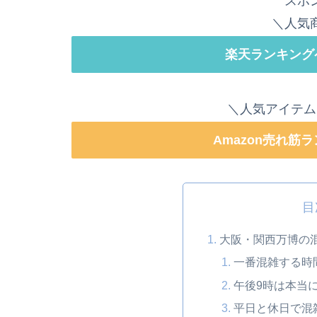
スポ
＼人気
楽天ランキング
＼人気アイテム
Amazon売れ筋
目
大阪・関西万博の
一番混雑する時
午後9時は本当
平日と休日で混