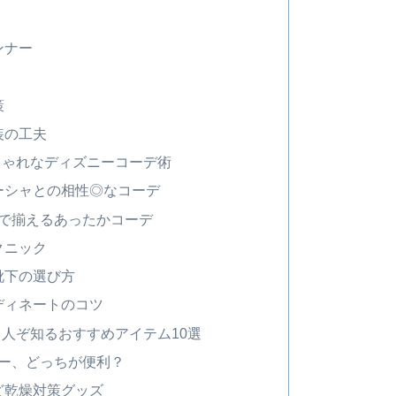
ンナー
策
装の工夫
しゃれなディズニーコーデ術
ーシャとの相性◎なコーデ
ラで揃えるあったかコーデ
クニック
靴下の選び方
ディネートのコツ
人ぞ知るおすすめアイテム10選
ラー、どっちが便利？
ど乾燥対策グッズ