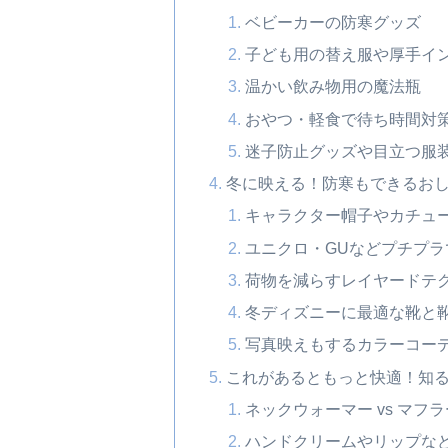
ベビーカーの防寒グッズ
子ども用の替え服や厚手イ
温かい飲み物用の魔法瓶
おやつ・軽食で待ち時間対
迷子防止グッズや目立つ服
冬に映える！防寒もできるお
キャラクター帽子やカチュ
ユニクロ・GUなどプチプ
荷物を減らすレイヤードテ
冬ディズニーに最適な靴と
写真映えもするカラーコー
これがあるともっと快適！知る
ネックウォーマー vs マフ
ハンドクリームやリップな