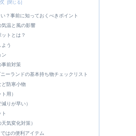
次
らい？事前に知っておくべきポイント
の気温と風の影響
ポットとは？
しよう
ョン
の事前対策
ズニーランドの基本持ち物チェックリスト
など防寒小物
ット用）
で減りが早い）
ット
の天気変化対策）
らではの便利アイテム