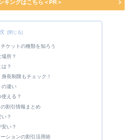
ランキングはこちら＜PR＞
次
とチケットの種類を知ろう
な場所？
とは？
・身長制限もチェック！
トの違い
つ使える？
トの割引情報まとめ
安い？
が安い？
テーションの割引活用術