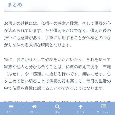
まとめ
お供えの砂糖には、仏様への感謝と敬意、そして供養の心
が込められています。ただ供えるだけでなく、供えた後の
扱いにも意味があり、丁寧に活用することが仏様とのつな
がりを深める大切な時間となります。
特に、おさがりとして砂糖をいただいたり、それを使って
家族や他人と分かち合うことは、仏教の教えである「布施
（ふせ）」や「感謝」に通じる行いです。無駄にせず、心
をこめて使い切ることで供養の質も高まり、毎日の生活の
中で仏様を身近に感じることができるようになります。
砂糖以外にも、季節感や家族の好みに合わせたお供えを選
ぶ工夫を取り入れることで、無理なく続けられる供養のス
メニュー
ホーム
検索
トップ
サイドバー