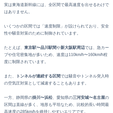
実は東海道新幹線には、全区間で最高速度を出せるわけで
はありません。
いくつかの区間では「速度制限」が設けられており、安全
性や騒音対策のために制御されています。
たとえば、
東京駅〜品川駅間
や
新大阪駅周辺
では、急カー
ブや住宅密集地が多いため、速度は110km/h〜160km/h程
度に制限されています。
また、
トンネルが連続する区間
では騒音やトンネル突入時
の空気圧対策として減速することもあります。
一方、静岡県の
掛川〜浜松
、愛知県の
三河安城〜名古屋
の
区間は直線が多く、地形も平坦なため、比較的長い時間最
高速度の285km/hを維持しやすいエリアです。