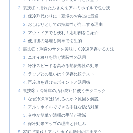
裏技①：濡れたふきんをアルミホイルで包む技
保冷剤代わりに！夏場のお弁当に最適
おしぼりとしての持続性が向上する理由
アウトドアでも便利！応用例をご紹介
使用後の処理も簡単で衛生的
裏技②：刺身のサクを美味しく冷凍保存する方法
ニオイ移りを防ぐ遮蔽性の活用
冷凍スピードを高める熱伝導性の効果
ラップとの違いは？保存比較テスト
再冷凍を避けるポイントと活用術
裏技③：冷凍庫の汚れ防止に使うテクニック
なぜ冷凍庫は汚れるのか？原因を解説
アルミホイルでできる手軽な防汚対策
交換が簡単で清掃の手間が激減
保冷効果アップの理由と仕組み
家庭で実践！アルミホイル活用の応用テク