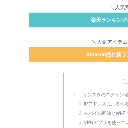
＼人気
楽天ランキング
＼人気アイテム
Amazon売れ筋
目
「インスタのログイン
IPアドレスによる地
モバイル回線とWi-F
VPNアプリを使って