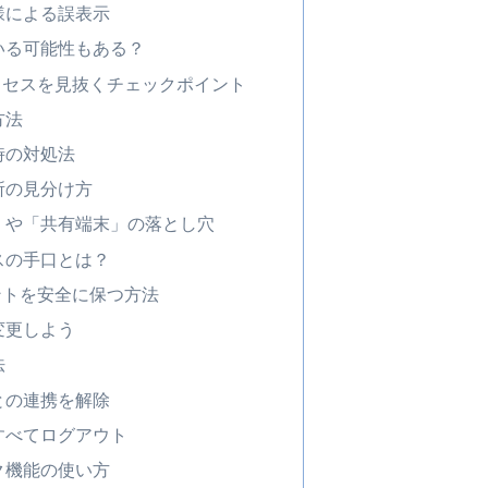
様による誤表示
いる可能性もある？
クセスを見抜くチェックポイント
方法
時の対処法
所の見分け方
」や「共有端末」の落とし穴
スの手口とは？
ントを安全に保つ方法
変更しよう
法
との連携を解除
すべてログアウト
ク機能の使い方