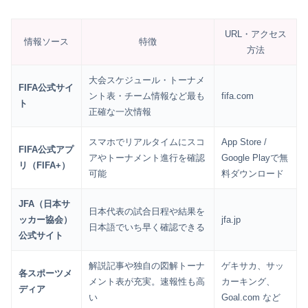
URL・アクセス
情報ソース
特徴
方法
大会スケジュール・トーナメ
FIFA公式サイ
ント表・チーム情報など最も
fifa.com
ト
正確な一次情報
スマホでリアルタイムにスコ
App Store /
FIFA公式アプ
アやトーナメント進行を確認
Google Playで無
リ（FIFA+）
可能
料ダウンロード
JFA（日本サ
日本代表の試合日程や結果を
ッカー協会）
jfa.jp
日本語でいち早く確認できる
公式サイト
解説記事や独自の図解トーナ
ゲキサカ、サッ
各スポーツメ
メント表が充実。速報性も高
カーキング、
ディア
い
Goal.com など