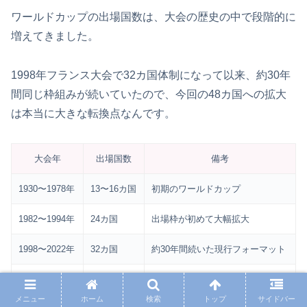
ワールドカップの出場国数は、大会の歴史の中で段階的に
増えてきました。
1998年フランス大会で32カ国体制になって以来、約30年
間同じ枠組みが続いていたので、今回の48カ国への拡大
は本当に大きな転換点なんです。
大会年
出場国数
備考
1930〜1978年
13〜16カ国
初期のワールドカップ
1982〜1994年
24カ国
出場枠が初めて大幅拡大
1998〜2022年
32カ国
約30年間続いた現行フォーマット
2026年〜
48カ国
史上最大規模の拡大
メニュー
ホーム
検索
トップ
サイドバー