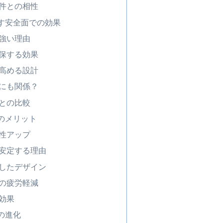
件との相性
す安全面での効果
強い理由
保する効果
高める設計
にも関係？
との比較
のメリット
性アップ
安定する理由
したデザイン
の疲労軽減
効果
の進化