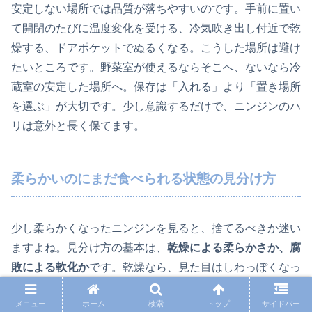
安定しない場所では品質が落ちやすいのです。手前に置い
て開閉のたびに温度変化を受ける、冷気吹き出し付近で乾
燥する、ドアポケットでぬるくなる。こうした場所は避け
たいところです。野菜室が使えるならそこへ、ないなら冷
蔵室の安定した場所へ。保存は「入れる」より「置き場所
を選ぶ」が大切です。少し意識するだけで、ニンジンのハ
リは意外と長く保てます。
柔らかいのにまだ食べられる状態の見分け方
少し柔らかくなったニンジンを見ると、捨てるべきか迷い
ますよね。見分け方の基本は、
乾燥による柔らかさか、腐
敗による軟化か
です。乾燥なら、見た目はしわっぽくなっ
ても、異臭やぬめりがなく、中身は色も大きく崩れていな
メニュー
ホーム
検索
トップ
サイドバー
いことが多いです。UC Davisでも、乾燥によってしお