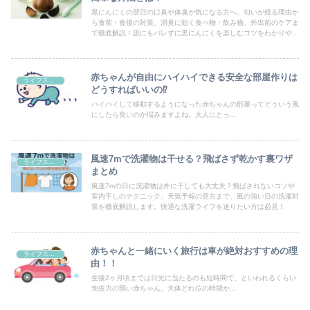
黒にんにくの翌日の口臭や体臭が気になる方へ。匂いが残る理由か
ら食前・食後の対策、消臭に効く食べ物・飲み物、外出前のケアま
で徹底解説！誰にもバレずに黒にんにくを楽しむコツをわかりやす
く紹介します。
赤ちゃんが自由にハイハイできる安全な部屋作りは
ライフスタイル
どうすればいいの⁉
ハイハイして移動するようになった赤ちゃんの部屋ってどういう風
にしたら良いのか悩みますよね。大人にとっ...
風速7mで洗濯物は干せる？飛ばさず乾かす裏ワザ
ライフスタイル
まとめ
風速7mの日に洗濯物は外に干しても大丈夫？飛ばされないコツや
室内干しのテクニック、天気予報の見方まで、風の強い日の洗濯対
策を徹底解説します。快適な洗濯ライフを送りたい方は必見！
赤ちゃんと一緒にいく旅行は車が絶対おすすめの理
ライフスタイル
由！！
生後2ヶ月頃までは日光に当たるのも短時間で、といわれるくらい
免疫力の弱い赤ちゃん。大体どれ位の時期か...