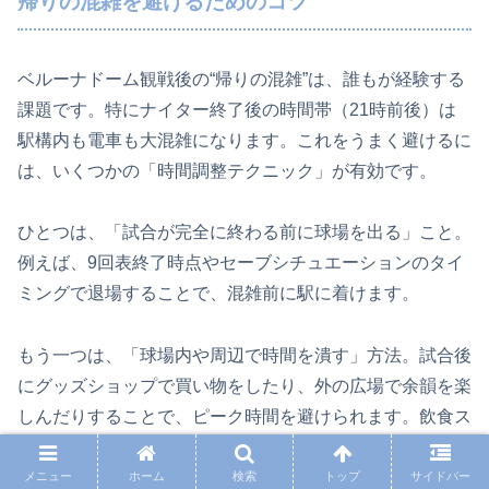
帰りの混雑を避けるためのコツ
ベルーナドーム観戦後の“帰りの混雑”は、誰もが経験する
課題です。特にナイター終了後の時間帯（21時前後）は
駅構内も電車も大混雑になります。これをうまく避けるに
は、いくつかの「時間調整テクニック」が有効です。
ひとつは、「試合が完全に終わる前に球場を出る」こと。
例えば、9回表終了時点やセーブシチュエーションのタイ
ミングで退場することで、混雑前に駅に着けます。
もう一つは、「球場内や周辺で時間を潰す」方法。試合後
にグッズショップで買い物をしたり、外の広場で余韻を楽
しんだりすることで、ピーク時間を避けられます。飲食ス
ペースも比較的空いてくるので、最後に一杯…というのも
アリです。
メニュー
ホーム
検索
トップ
サイドバー