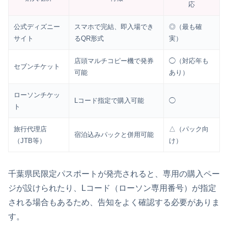
応
公式ディズニー
スマホで完結、即入場でき
◎（最も確
サイト
るQR形式
実）
店頭マルチコピー機で発券
◯（対応年も
セブンチケット
可能
あり）
ローソンチケッ
Lコード指定で購入可能
◯
ト
旅行代理店
△（パック向
宿泊込みパックと併用可能
（JTB等）
け）
千葉県民限定パスポートが発売されると、専用の購入ペー
ジが設けられたり、Lコード（ローソン専用番号）が指定
される場合もあるため、告知をよく確認する必要がありま
す。