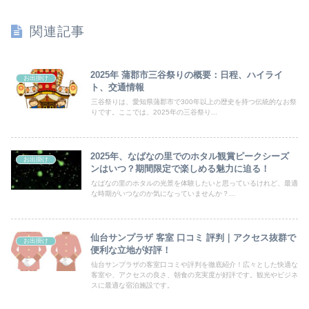
関連記事
2025年 蒲郡市三谷祭りの概要：日程、ハイライ
お出掛け
ト、交通情報
三谷祭りは、愛知県蒲郡市で300年以上の歴史を持つ伝統的なお祭
りです。ここでは、2025年の三谷祭り...
2025年、なばなの里でのホタル観賞ピークシーズ
お出掛け
ンはいつ？期間限定で楽しめる魅力に迫る！
なばなの里のホタルの光景を体験したいと思っているけれど、最適
な時期がいつなのか気になっていませんか？...
仙台サンプラザ 客室 口コミ 評判｜アクセス抜群で
お出掛け
便利な立地が好評！
仙台サンプラザの客室口コミや評判を徹底紹介！広々とした快適な
客室や、アクセスの良さ、朝食の充実度が好評です。観光やビジネ
スに最適な宿泊施設です。