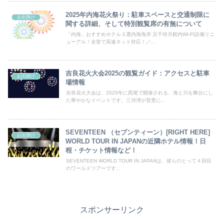
2025年内海花火祭り：駐車スペースと交通制限に
お出掛け
関する詳細、そして特別観覧席の有無について
「内海」おすすめホテル３選内海海岸 豆千待月館内WI-FI設備リニ
ューアル！全室で高速ネット対応！／...
吉良花火大会2025の観覧ガイド：アクセスと駐車
お出掛け
場情報
吉良花火大会は、2025年に西尾で開催される、海と川を舞台にし
た華やかなイベントです。三河湾が背景に...
SEVENTEEN （セブンティーン）[RIGHT HERE]
お出掛け
WORLD TOUR IN JAPANの近隣ホテル情報！日
程・チケット情報など！
SEVENTEEN WORLD TOUR IN JAPANは、彼らのとって４回目
のワールドツアーです...
スポンサーリンク