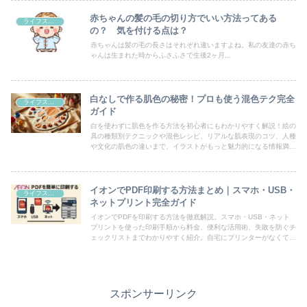
赤ちゃんの髪の毛の切り方でいい方法ってある
ライフスタイル
の？ 気を付ける点は？
赤ちゃんは髪の毛の長さはそれぞれ違いますよね。私の友達の赤ち
ゃんは生まれた時からふさふさで生後2ヶ月...
白なしで作る肌色の秘密！プロも使う混色テク完全
ライフスタイル
ガイド
白を使わずに肌色を作る方法を初心者にもわかりやすく解説！絵の
具の種類別テクニックや混色レシピ、リアルな肌表現のコツ、人種
や文化の肌色の違いまで、イラストがもっと魅力的になる情報満
載！
イオンでPDF印刷する方法まとめ｜スマホ・USB・
ライフスタイル
ネットプリント完全ガイド
イオンでPDFを印刷する方法を徹底解説。スマホ・USB・ネット
プリントを使った印刷手順から料金、便利な活用術、失敗を防ぐチ
ェックリストまでわかりやすく紹介。自宅にプリンターがなくても
安心の完全ガイドです。
スポンサーリンク