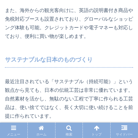
また、海外からの観光客向けに、英語の説明書付き商品や
免税対応ブースも設置されており、グローバルなショッピ
ング体験も可能。クレジットカードや電子マネーも対応し
ており、便利に買い物が楽しめます。
サステナブルな日本のものづくり
最近注目されている「サステナブル（持続可能）」という
観点から見ても、日本の伝統工芸は非常に優れています。
自然素材を活かし、無駄のない工程で丁寧に作られる工芸
品は、使い捨てではなく、長く大切に使い続けることを前
提に作られています。
例えば、竹細工は自然素材でありながら非常に丈夫で、壊
メニュー
ホーム
検索
トップ
サイドバー