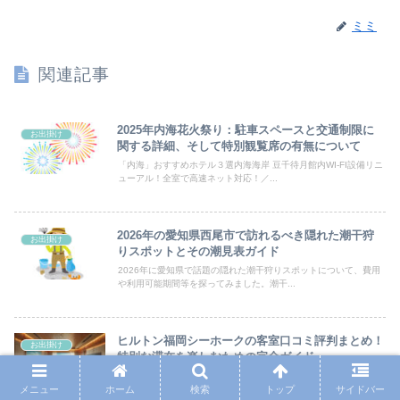
ミミ
関連記事
2025年内海花火祭り：駐車スペースと交通制限に
お出掛け
関する詳細、そして特別観覧席の有無について
「内海」おすすめホテル３選内海海岸 豆千待月館内WI-FI設備リニ
ューアル！全室で高速ネット対応！／...
2026年の愛知県西尾市で訪れるべき隠れた潮干狩
お出掛け
りスポットとその潮見表ガイド
2026年に愛知県で話題の隠れた潮干狩りスポットについて、費用
や利用可能期間等を探ってみました。潮干...
ヒルトン福岡シーホークの客室口コミ評判まとめ！
お出掛け
特別な滞在を楽しむための完全ガイド
ヒルトン福岡シーホークの客室口コミや評判を徹底解説！広々とし
メニュー
ホーム
検索
トップ
サイドバー
た快適な部屋、オーシャンビュー、朝食の豊富なメニューなど、家