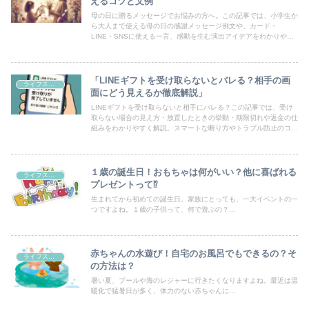
えるコツと文例
母の日に贈るメッセージでお悩みの方へ。この記事では、小学生か
ら大人まで使える母の日の感謝メッセージ例文や、カード・
LINE・SNSに使える一言、感動を生む演出アイデアをわかりやす
く紹介。心を込めた「ありがとう」で、母の日を特別な一日にしま
しょう。
「LINEギフトを受け取らないとバレる？相手の画
ライフスタイル
面にどう見えるか徹底解説」
LINEギフトを受け取らないと相手にバレる？この記事では、受け
取らない場合の見え方・放置したときの挙動・期限切れや返金の仕
組みをわかりやすく解説。スマートな断り方やトラブル防止のコツ
も紹介します。
１歳の誕生日！おもちゃは何がいい？他に喜ばれる
ライフスタイル
プレゼントって⁉
生まれてから初めての誕生日。家族にとっても、一大イベントの一
つですよね。１歳の子供って、何で遊ぶの？...
赤ちゃんの水遊び！自宅のお風呂でもできるの？そ
ライフスタイル
の方法は？
暑い夏、プールや海のレジャーに行きたくなりますよね。最近は温
暖化で猛暑日が多く、体力のない赤ちゃんに...