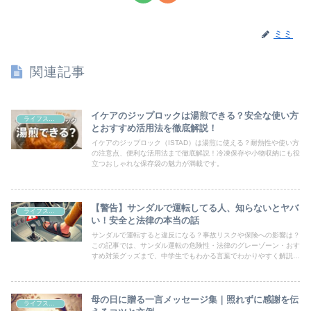
ミミ
関連記事
イケアのジップロックは湯煎できる？安全な使い方
ライフスタイル
とおすすめ活用法を徹底解説！
イケアのジップロック（ISTAD）は湯煎に使える？耐熱性や使い方
の注意点、便利な活用法まで徹底解説！冷凍保存や小物収納にも役
立つおしゃれな保存袋の魅力が満載です。
【警告】サンダルで運転してる人、知らないとヤバ
ライフスタイル
い！安全と法律の本当の話
サンダルで運転すると違反になる？事故リスクや保険への影響は？
この記事では、サンダル運転の危険性・法律のグレーゾーン・おす
すめ対策グッズまで、中学生でもわかる言葉でわかりやすく解説し
ます。
母の日に贈る一言メッセージ集｜照れずに感謝を伝
ライフスタイル