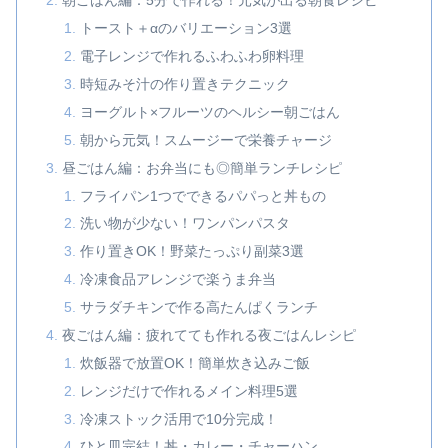
朝ごはん編：5分で作れる！元気が出る朝食レシピ
トースト＋αのバリエーション3選
電子レンジで作れるふわふわ卵料理
時短みそ汁の作り置きテクニック
ヨーグルト×フルーツのヘルシー朝ごはん
朝から元気！スムージーで栄養チャージ
昼ごはん編：お弁当にも◎簡単ランチレシピ
フライパン1つでできるパパっと丼もの
洗い物が少ない！ワンパンパスタ
作り置きOK！野菜たっぷり副菜3選
冷凍食品アレンジで楽うま弁当
サラダチキンで作る高たんぱくランチ
夜ごはん編：疲れてても作れる夜ごはんレシピ
炊飯器で放置OK！簡単炊き込みご飯
レンジだけで作れるメイン料理5選
冷凍ストック活用で10分完成！
ひと皿完結！丼・カレー・チャーハン