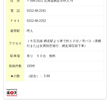
住 所
〒099-2421 北海道網走市呼人74
電 話
0152-48-2241
ＦＡＸ
0152-48-2252
最寄駅
呼人
ＪＲ石北線 網走駅より車で約１０分／市バス（美幌
アクセス
行または女満別空港行、網走湖荘前下車）
駐車場
有り ５０台 無料
投稿件数
193件
★の数
（総合）： 3.89