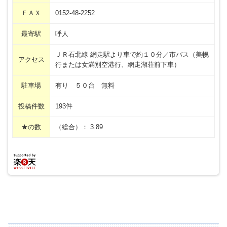
ＦＡＸ
0152-48-2252
最寄駅
呼人
ＪＲ石北線 網走駅より車で約１０分／市バス（美幌
アクセス
行または女満別空港行、網走湖荘前下車）
駐車場
有り ５０台 無料
投稿件数
193件
★の数
（総合）： 3.89