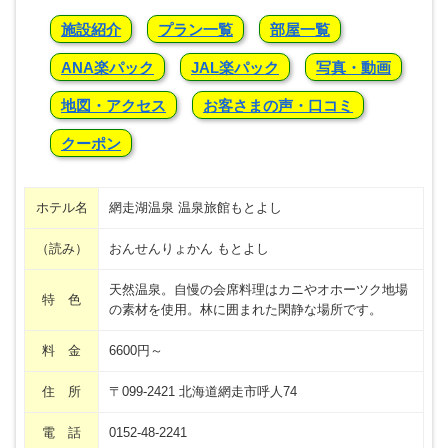
施設紹介
プラン一覧
部屋一覧
ANA楽パック
JAL楽パック
写真・動画
地図・アクセス
お客さまの声・口コミ
クーポン
ホテル名
網走湖温泉 温泉旅館もとよし
（読み）
おんせんりょかん もとよし
天然温泉。自慢の会席料理はカニやオホーツク地場
特 色
の素材を使用。林に囲まれた閑静な場所です。
料 金
6600円～
住 所
〒099-2421 北海道網走市呼人74
電 話
0152-48-2241