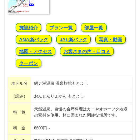
施設紹介
プラン一覧
部屋一覧
ANA楽パック
JAL楽パック
写真・動画
地図・アクセス
お客さまの声・口コミ
クーポン
ホテル名
網走湖温泉 温泉旅館もとよし
（読み）
おんせんりょかん もとよし
天然温泉。自慢の会席料理はカニやオホーツク地場
特 色
の素材を使用。林に囲まれた閑静な場所です。
料 金
6600円～