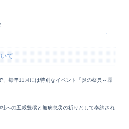
験
ついて
で、毎年11月には特別なイベント「炎の祭典～霜
神社への五穀豊穣と無病息災の祈りとして奉納され