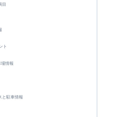
演目
報
ント
車場情報
スと駐車情報