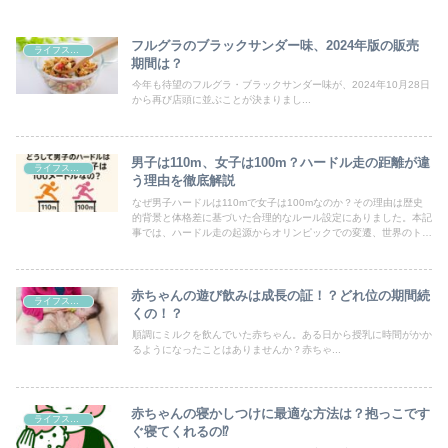
フルグラのブラックサンダー味、2024年版の販売
ライフスタイル
期間は？
今年も待望のフルグラ・ブラックサンダー味が、2024年10月28日
から再び店頭に並ぶことが決まりまし...
男子は110m、女子は100m？ハードル走の距離が違
ライフスタイル
う理由を徹底解説
なぜ男子ハードルは110mで女子は100mなのか？その理由は歴史
的背景と体格差に基づいた合理的なルール設定にありました。本記
事では、ハードル走の起源からオリンピックでの変遷、世界のトッ
プ選手の活躍、そして未来の可能性までをわかりやすく解説しま
す。
赤ちゃんの遊び飲みは成長の証！？どれ位の期間続
ライフスタイル
くの！？
順調にミルクを飲んでいた赤ちゃん。ある日から授乳に時間がかか
るようになったことはありませんか？赤ちゃ...
赤ちゃんの寝かしつけに最適な方法は？抱っこです
ライフスタイル
ぐ寝てくれるの⁉