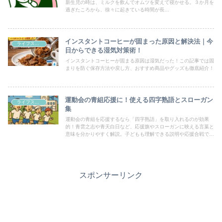
新生児の時は、ミルクを飲んでオムツを変えて寝かせる。３か月を
過ぎたころから、徐々に起きている時間が長...
インスタントコーヒーが固まった原因と解決法｜今
ライフスタイル
日からできる湿気対策術！
インスタントコーヒーが固まる原因は湿気だった！この記事では固
まりを防ぐ保存方法や戻し方、おすすめ商品やグッズも徹底紹介！
運動会の青組応援に！使える四字熟語とスローガン
ライフスタイル
集
運動会の青組を応援するなら「四字熟語」を取り入れるのが効果
的！青雲之志や青天白日など、応援旗やスローガンに映える言葉と
意味を分かりやすく解説。子どもも理解できる説明や応援合戦での
活用法まで紹介します。
スポンサーリンク