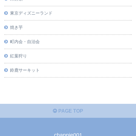
東京ディズニーランド
焼き芋
町内会・自治会
紅葉狩り
鈴鹿サーキット
PAGE TOP
chappie001