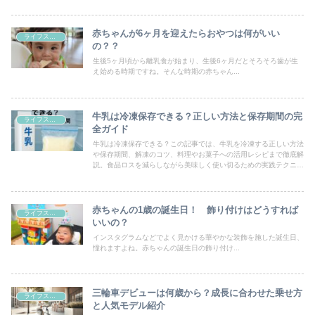
赤ちゃんが6ヶ月を迎えたらおやつは何がいい
ライフスタイル
の？？
生後5ヶ月頃から離乳食が始まり、生後6ヶ月だとそろそろ歯が生
え始める時期ですね。そんな時期の赤ちゃん...
牛乳は冷凍保存できる？正しい方法と保存期間の完
ライフスタイル
全ガイド
牛乳は冷凍保存できる？この記事では、牛乳を冷凍する正しい方法
や保存期間、解凍のコツ、料理やお菓子への活用レシピまで徹底解
説。食品ロスを減らしながら美味しく使い切るための実践テクニッ
クを紹介します。
赤ちゃんの1歳の誕生日！ 飾り付けはどうすれば
ライフスタイル
いいの？
インスタグラムなどでよく見かける華やかな装飾を施した誕生日、
憧れますよね。赤ちゃんの誕生日の飾り付け...
三輪車デビューは何歳から？成長に合わせた乗せ方
ライフスタイル
と人気モデル紹介