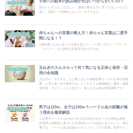
子供への絵本の読み聞かせはいつからがいいの？
ライフスタイル
頭のいい子になってほしい、感情が豊かな子に育ってほしいなどと
思い、知育に一生懸命になっているママも少...
赤ちゃんへの言葉の教え方！赤ちゃん言葉は二度手
ライフスタイル
間になる！？
1歳前後になると徐々に言葉を覚えていって早い子だと「ママ」や
「ブーブー」など簡単な言葉を話せる子も出...
玉ねぎのヌルヌルって何？気になる正体と保存・活
ライフスタイル
用の全知識
玉ねぎの「ヌルヌル」には驚くほどの健康効果が！その正体や栄養
素、上手な食べ方や保存方法、レシピまでを徹底解説。腸活・血糖
値対策・ダイエットにも役立つ、知らなきゃ損な情報満載です！
男子は110m、女子は100m？ハードル走の距離が違
ライフスタイル
う理由を徹底解説
なぜ男子ハードルは110mで女子は100mなのか？その理由は歴史
的背景と体格差に基づいた合理的なルール設定にありました。本記
事では、ハードル走の起源からオリンピックでの変遷、世界のトッ
プ選手の活躍、そして未来の可能性までをわかりやすく解説しま