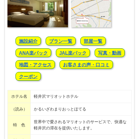
施設紹介
プラン一覧
部屋一覧
ANA楽パック
JAL楽パック
写真・動画
地図・アクセス
お客さまの声・口コミ
クーポン
ホテル名
軽井沢マリオットホテル
（読み）
かるいざわまりおっとほてる
世界中で愛されるマリオットのサービスで、快適な
特 色
軽井沢の滞在を提供いたします。