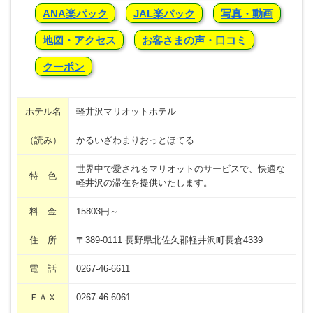
ANA楽パック
JAL楽パック
写真・動画
地図・アクセス
お客さまの声・口コミ
クーポン
ホテル名
軽井沢マリオットホテル
（読み）
かるいざわまりおっとほてる
世界中で愛されるマリオットのサービスで、快適な
特 色
軽井沢の滞在を提供いたします。
料 金
15803円～
住 所
〒389-0111 長野県北佐久郡軽井沢町長倉4339
電 話
0267-46-6611
ＦＡＸ
0267-46-6061