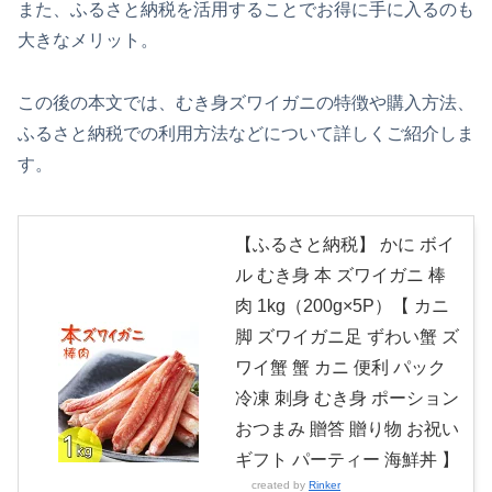
また、ふるさと納税を活用することでお得に手に入るのも
大きなメリット。
この後の本文では、むき身ズワイガニの特徴や購入方法、
ふるさと納税での利用方法などについて詳しくご紹介しま
す。
【ふるさと納税】 かに ボイ
ル むき身 本 ズワイガニ 棒
肉 1kg（200g×5P）【 カニ
脚 ズワイガニ足 ずわい蟹 ズ
ワイ蟹 蟹 カニ 便利 パック
冷凍 刺身 むき身 ポーション
おつまみ 贈答 贈り物 お祝い
ギフト パーティー 海鮮丼 】
created by
Rinker