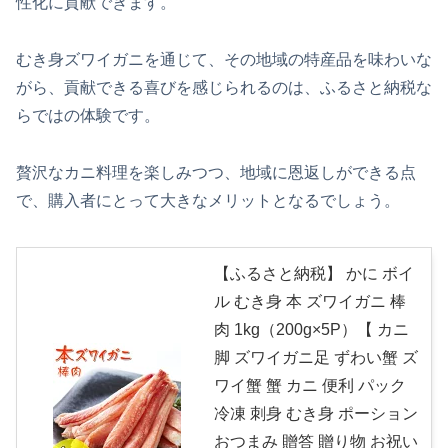
性化に貢献できます。
むき身ズワイガニを通じて、その地域の特産品を味わいな
がら、貢献できる喜びを感じられるのは、ふるさと納税な
らではの体験です。
贅沢なカニ料理を楽しみつつ、地域に恩返しができる点
で、購入者にとって大きなメリットとなるでしょう。
【ふるさと納税】 かに ボイ
ル むき身 本 ズワイガニ 棒
肉 1kg（200g×5P）【 カニ
脚 ズワイガニ足 ずわい蟹 ズ
ワイ蟹 蟹 カニ 便利 パック
冷凍 刺身 むき身 ポーション
おつまみ 贈答 贈り物 お祝い