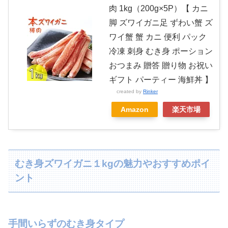
肉 1kg（200g×5P）【 カニ
脚 ズワイガニ足 ずわい蟹 ズ
ワイ蟹 蟹 カニ 便利 パック
冷凍 刺身 むき身 ポーション
おつまみ 贈答 贈り物 お祝い
ギフト パーティー 海鮮丼 】
created by
Rinker
Amazon
楽天市場
むき身ズワイガニ１kgの魅力やおすすめポイ
ント
手間いらずのむき身タイプ