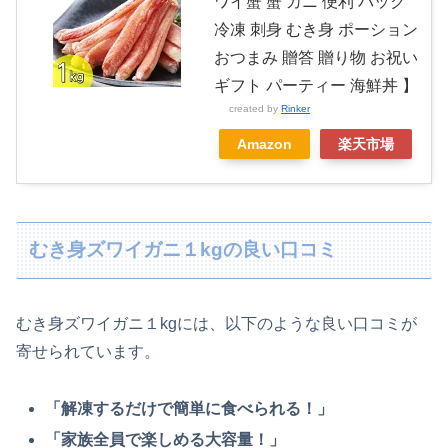
ワイ蟹 蟹 カニ 便利 パック
冷凍 刺身 むき身 ポーション
おつまみ 贈答 贈り物 お祝い
ギフト パーティー 海鮮丼 】
created by
Rinker
Amazon
楽天市場
むき身ズワイガニ１kgの良い口コミ
むき身ズワイガニ１kgには、以下のような良い口コミが
寄せられています。
「解凍するだけで簡単に食べられる！」
「家族全員で楽しめる大容量！」