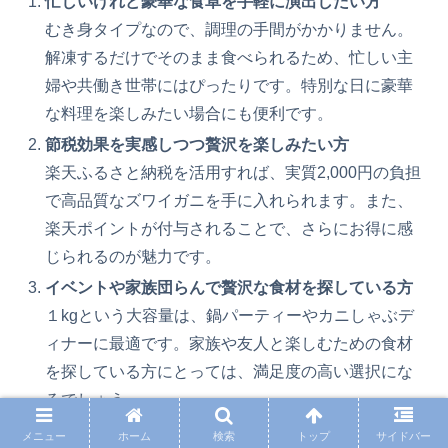
忙しいけれど豪華な食卓を手軽に演出したい方
むき身タイプなので、調理の手間がかかりません。
解凍するだけでそのまま食べられるため、忙しい主
婦や共働き世帯にはぴったりです。特別な日に豪華
な料理を楽しみたい場合にも便利です。
節税効果を実感しつつ贅沢を楽しみたい方
楽天ふるさと納税を活用すれば、実質2,000円の負担
で高品質なズワイガニを手に入れられます。また、
楽天ポイントが付与されることで、さらにお得に感
じられるのが魅力です。
イベントや家族団らんで贅沢な食材を探している方
１kgという大容量は、鍋パーティーやカニしゃぶデ
ィナーに最適です。家族や友人と楽しむための食材
を探している方にとっては、満足度の高い選択にな
るでしょう。
メニュー
ホーム
検索
トップ
サイドバー