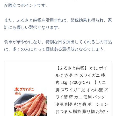
が際立つポイントです。
また、ふるさと納税を活用すれば、節税効果も得られ、家
計にも優しい選択となります。
食卓が華やかになり、特別な日を演出してくれるこの商品
は、多くの人にとって価値ある選択肢となるでしょう。
【ふるさと納税】 かに ボイ
ル むき身 本 ズワイガニ 棒
肉 1kg（200g×5P）【 カニ
脚 ズワイガニ足 ずわい蟹 ズ
ワイ蟹 蟹 カニ 便利 パック
冷凍 刺身 むき身 ポーション
おつまみ 贈答 贈り物 お祝い