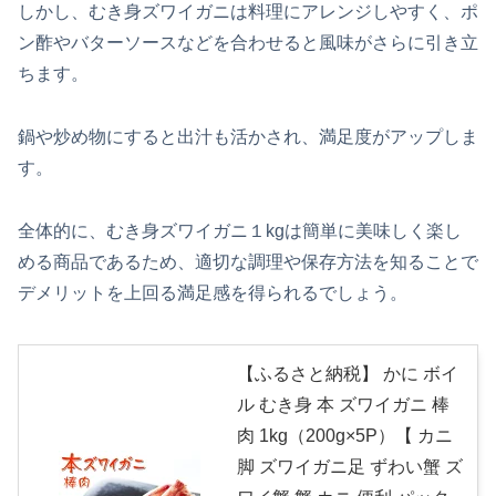
しかし、むき身ズワイガニは料理にアレンジしやすく、ポ
ン酢やバターソースなどを合わせると風味がさらに引き立
ちます。
鍋や炒め物にすると出汁も活かされ、満足度がアップしま
す。
全体的に、むき身ズワイガニ１kgは簡単に美味しく楽し
める商品であるため、適切な調理や保存方法を知ることで
デメリットを上回る満足感を得られるでしょう。
【ふるさと納税】 かに ボイ
ル むき身 本 ズワイガニ 棒
肉 1kg（200g×5P）【 カニ
脚 ズワイガニ足 ずわい蟹 ズ