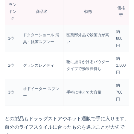
ラン
価格
キン
商品名
特徴
帯
グ
約
ドクターショール 消
医薬部外品で殺菌力が高
1位
800
臭・抗菌スプレー
い
円
約
靴に振りかけるパウダー
2位
グランズレメディ
1,500
タイプで効果長持ち
円
約
オドイーター スプレ
3位
手軽に使えて大容量
700
ー
円
どの製品もドラッグストアやネット通販で手に入ります。
自分のライフスタイルに合ったものを選ぶことが大切で