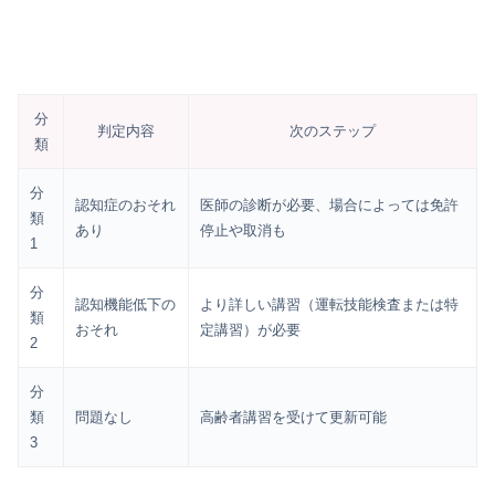
分
判定内容
次のステップ
類
分
認知症のおそれ
医師の診断が必要、場合によっては免許
類
あり
停止や取消も
1
分
認知機能低下の
より詳しい講習（運転技能検査または特
類
おそれ
定講習）が必要
2
分
類
問題なし
高齢者講習を受けて更新可能
3