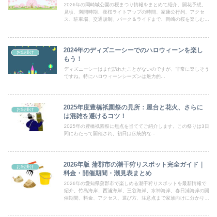
2026年の岡崎城公園の桜まつり情報をまとめて紹介。開花予想、
見頃、満開時期、夜桜ライトアップの時間、家康公行列、アクセ
ス、駐車場、交通規制、パーク＆ライドまで、岡崎の桜を楽しむた
めに必要な情報をわかりやすく解説します。
2024年のディズニーシーでのハロウィーンを楽し
お出掛け
もう！
ディズニーシーはまだ訪れたことがないのですが、非常に楽しそう
ですね。特にハロウィーンシーズンは魅力的...
2025年度豊橋祇園祭の見所：屋台と花火、さらに
お出掛け
は混雑を避けるコツ！
2025年の豊橋祇園祭に焦点を当ててご紹介します。この祭りは3日
間にわたって開催され、初日は伝統的な...
2026年版 蒲郡市の潮干狩りスポット完全ガイド｜
お出掛け
料金・開催期間・潮見表まとめ
2026年の愛知県蒲郡市で楽しめる潮干狩りスポットを最新情報で
紹介。竹島海岸、西浦海岸、三谷海岸、水神海岸、春日浦海岸の開
催期間、料金、アクセス、選び方、注意点まで家族向けに分かりや
すく解説します。