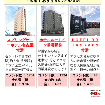
「常滑」おすすめホテル３選
スプリングサニ
ホテルルートイ
ＨＯＴＥＬ Ｒ９
ーホテル名古屋
ン常滑駅前
Ｔｈｅ Ｙａｒｄ
常滑
常滑
常滑駅から徒歩3
分！セントレアまで
セントレアまで(2
アクセス良好◎やき
電車で5分とアクセ
駅)約５分 常滑駅す
もの散歩道や博物館
ス良好♪近隣に大型
ぐ前☆全室24㎡以
など人気観光地が程
商業施設がぞくぞく
上☆最新wifi完備＆
近く、観光の拠点と
誕生中！／電車：名
大浴場＆無料駐車場
しても最適です♪／
コメント数 ： 1754
コメント数 ： 1324
コメント数 ： 66
鉄常滑駅より徒歩約
♪／中部国際空港よ
【電車】名鉄常滑線
★の数（総
★の数（総
★の数（総
３分/車：知多半島
り２駅、約5分 ●
常滑駅から徒歩8
合）： 3.94
合）： 4.07
合）： 4.09
道路(セントレアラ
名鉄名古屋駅から特
分、多屋駅から徒歩
イン)常滑ＩＣより
急で7駅、約35分
8分【お車】知多横
５分、りんくうICよ
●常滑駅（下車）徒
断道路 常滑IC / り
り５分
歩1分、駅目の前の
んくうICから車で5