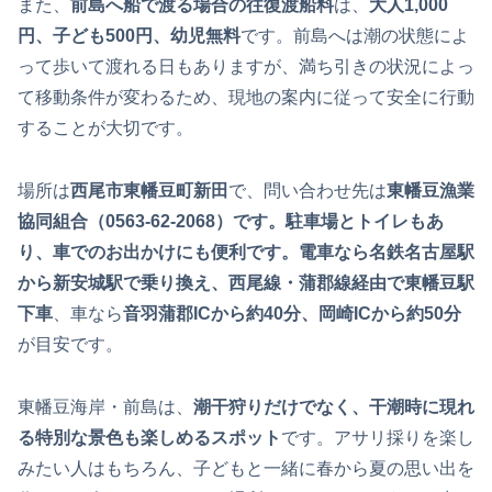
また、
前島へ船で渡る場合の往復渡船料
は、
大人1,000
円、子ども500円、幼児無料
です。前島へは潮の状態によ
って歩いて渡れる日もありますが、満ち引きの状況によっ
て移動条件が変わるため、現地の案内に従って安全に行動
することが大切です。
場所は
西尾市東幡豆町新田
で、問い合わせ先は
東幡豆漁業
協同組合（0563-62-2068）です。駐車場とトイレもあ
り、車でのお出かけにも便利です。電車なら名鉄名古屋駅
から新安城駅で乗り換え、西尾線・蒲郡線経由で東幡豆駅
下車
、車なら
音羽蒲郡ICから約40分、岡崎ICから約50分
が目安です。
東幡豆海岸・前島は、
潮干狩りだけでなく、干潮時に現れ
る特別な景色も楽しめるスポット
です。アサリ採りを楽し
みたい人はもちろん、子どもと一緒に春から夏の思い出を