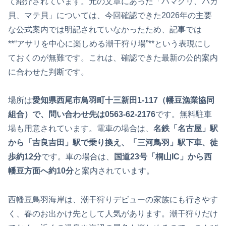
て紹介されています。元の文章にあった「ハマグリ、バカ
貝、マテ貝」については、今回確認できた2026年の主要
な公式案内では明記されていなかったため、記事では
**“アサリを中心に楽しめる潮干狩り場”**という表現にし
ておくのが無難です。これは、確認できた最新の公的案内
に合わせた判断です。
場所は
愛知県西尾市鳥羽町十三新田1-117（幡豆漁業協同
組合）で、問い合わせ先は0563-62-2176
です。無料駐車
場も用意されています。電車の場合は、
名鉄「名古屋」駅
から「吉良吉田」駅で乗り換え、「三河鳥羽」駅下車、徒
歩約12分
です。車の場合は、
国道23号「桐山IC」から西
幡豆方面へ約10分
と案内されています。
西幡豆鳥羽海岸は、潮干狩りデビューの家族にも行きやす
く、春のお出かけ先として人気があります。潮干狩りだけ