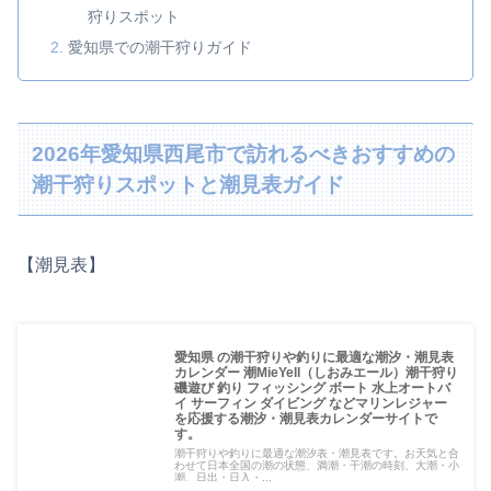
狩りスポット
愛知県での潮干狩りガイド
2026年愛知県西尾市で訪れるべきおすすめの
潮干狩りスポットと潮見表ガイド
【潮見表】
愛知県 の潮干狩りや釣りに最適な潮汐・潮見表
カレンダー 潮MieYell（しおみエール）潮干狩り
磯遊び 釣り フィッシング ボート 水上オートバ
イ サーフィン ダイビング などマリンレジャー
を応援する潮汐・潮見表カレンダーサイトで
す。
潮干狩りや釣りに最適な潮汐表・潮見表です。お天気と合
わせて日本全国の潮の状態、満潮・干潮の時刻、大潮・小
潮、日出・日入・...