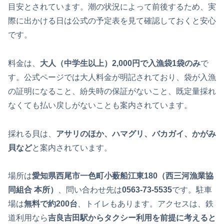
目安とされています。潮の状況によって前後するため、実
際に出かける日は公式の予定表を見て確認しておくと安心
です。
料金は、
大人（中学生以上）2,000円で入漁袋1袋のみ
で
す。公式ページでは大人料金が明記されており、袋が入漁
の証明になること、紛失時の保証がないこと、既定量採れ
なくても払い戻しがないことも案内されています。
採れる貝は、
アサリのほか、ハマグリ、バカガイ、かがみ
貝など
と案内されています。
場所は
愛知県西尾市一色町小薮船江東180（西三河漁業協
同組合 本所）
、問い合わせ先は
0563-73-5535
です。駐車
場は
無料で約200台
、トイレもあります。アクセスは、鉄
道利用なら
吉良吉田駅からタクシー利用を前提に考えると