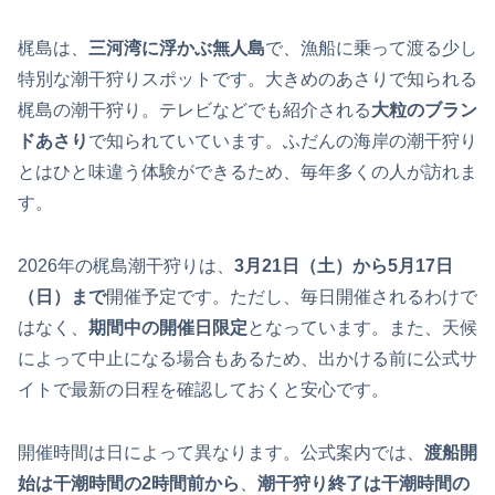
梶島は、
三河湾に浮かぶ無人島
で、漁船に乗って渡る少し
特別な潮干狩りスポットです。大きめのあさりで知られる
梶島の潮干狩り。テレビなどでも紹介される
大粒のブラン
ドあさり
で知られていています。ふだんの海岸の潮干狩り
とはひと味違う体験ができるため、毎年多くの人が訪れま
す。
2026年の梶島潮干狩りは、
3月21日（土）から5月17日
（日）まで
開催予定です。ただし、毎日開催されるわけで
はなく、
期間中の開催日限定
となっています。また、天候
によって中止になる場合もあるため、出かける前に公式サ
イトで最新の日程を確認しておくと安心です。
開催時間は日によって異なります。公式案内では、
渡船開
始は干潮時間の2時間前から
、
潮干狩り終了は干潮時間の