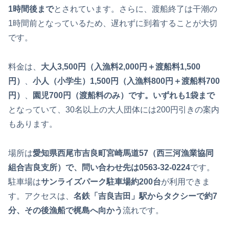
1時間後まで
とされています。さらに、渡船終了は干潮の
1時間前となっているため、遅れずに到着することが大切
です。
料金は、
大人3,500円（入漁料2,000円＋渡船料1,500
円）
、
小人（小学生）1,500円（入漁料800円＋渡船料700
円）
、
園児700円（渡船料のみ）です。いずれも1袋まで
となっていて、30名以上の大人団体には200円引きの案内
もあります。
場所は
愛知県西尾市吉良町宮崎馬道57（西三河漁業協同
組合吉良支所）で、問い合わせ先は0563-32-0224
です。
駐車場は
サンライズパーク駐車場約200台
が利用できま
す。アクセスは、
名鉄「吉良吉田」駅からタクシーで約7
分、その後漁船で梶島へ向かう
流れです。