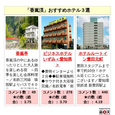
「香嵐渓」おすすめホテル３選
香嵐亭
ビジネスホテル
ホテルルートイ
いずみ＜愛知県
ン豊田元町
香嵐渓の中にあるゆ
＞
ったりとした大人旅
豊田スタジアムまで
を楽しめる宿 ～四
車で約10分！ホテ
◆豊明インターより
季を楽しむ会席料理
ル近くにコンビニも
２分◆◆駐車場無料
～／名鉄三河線 猿
ございます／愛知環
◆サウナ付き大浴場
投駅よりバスで４０
状鉄道 新豊田駅よ
完備／名鉄電車「前
分 東海環状自
りお車にて約10
後駅」もしくは「豊
コメント数 ： 49
コメント数 ： 278
コメント数 ： 440
動車道 勘八ICより
分。
明駅」下車後、タク
★の数（総
★の数（総
★の数（総
25分
シーで6分(約860円
合）： 3.75
合）： 3.70
合）： 4.19
ほど）★「豊明」IC
から2分