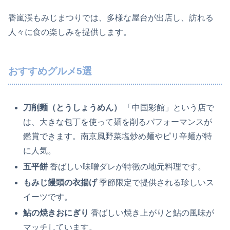
香嵐渓もみじまつりでは、多様な屋台が出店し、訪れる
人々に食の楽しみを提供します。
おすすめグルメ5選
刀削麺（とうしょうめん）
「中国彩館」という店で
は、大きな包丁を使って麺を削るパフォーマンスが
鑑賞できます。南京風野菜塩炒め麺やピリ辛麺が特
に人気。
五平餅
香ばしい味噌ダレが特徴の地元料理です。
もみじ饅頭の衣揚げ
季節限定で提供される珍しいス
イーツです。
鮎の焼きおにぎり
香ばしい焼き上がりと鮎の風味が
マッチしています。