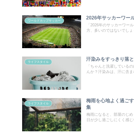
2026年サッカーワ
ワールドカップサッカー
「2026年のサッカーワ
方、多いのではないでしょう
汗染みをすっきり落
ライフスタイル
「ちゃんと洗濯しているの
んか？汗染みは、汗に含まれ
梅雨を心地よく過ご
ライフスタイル
集
梅雨になると、部屋のじめ
日が少し過ごしにくく感じや