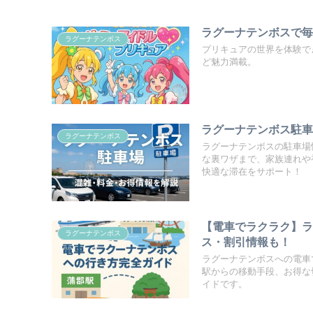
ラグーナテンボスで
ラグーナテンボス
プリキュアの世界を体験で
ど魅力満載。
ラグーナテンボス駐
ラグーナテンボス
ラグーナテンボスの駐車場
な裏ワザまで、家族連れや
快適な滞在をサポート！
【電車でラクラク】
ラグーナテンボス
ス・割引情報も！
ラグーナテンボスへの電車
駅からの移動手段、お得な
イドです。