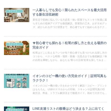
一人暮らしでも安心！限られたスペースを最大活用
ライフスタイル
する新生活収納術
新生活で収納に悩んでいる方必見！狭い部屋でもスッキリ快適に暮
らすための収納アイデアを徹底解説。部屋別の工夫、おすすめグッ
ズ、続けられる片づけ習慣まで、初心者でもすぐ始められるテクニ
ックを紹介します。
🍄初心者でも採れる！松茸の探し方と生える場所の
ライフスタイル
完全ガイド
松茸はどこに生える？いつが旬？初心者でも見つけられる探し方の
コツから、ベストな時期・場所・装備・注意点までを徹底解説！秋
の自然を満喫しながら、あなたも“香りの王様”松茸を探してみませ
んか？
イオンのコピー機の使い方完全ガイド｜証明写真も
ライフスタイル
ラクラク！
イオンのコピー機の使い方をわかりやすく解説！コピー・プリント
はもちろん、USBやスマホからの印刷、スキャンや証明写真の印
刷方法、料金、トラブル解決法まで徹底ガイド。初めての方でも安
心して利用できます。
LINE友達リストの順番はどう決まる？上に出てく
ライフスタイル