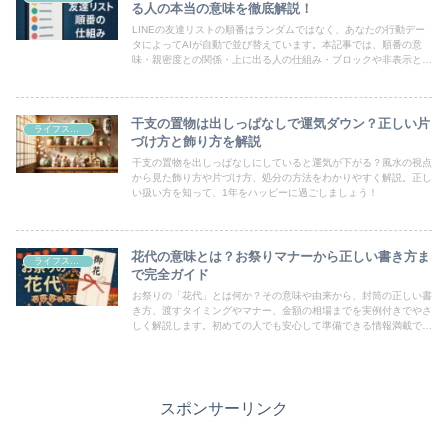
る人の本当の意味を徹底解説！
LINEの友達リストの順番はランダムではなく、あなたの行動デー
タによってAIが自動で並び替えています。本記事では、順番の意
味・親密度との関係・上に出る人の仕組み・ブロックや非表示との
違いを分かりやすく解説。「好きな人が上に出る」は本当？と気に
なる人も必見です！
干支の置物は出しっぱなしで運気ダウン？正しい片
ライフスタイル
づけ方と飾り方を解説
干支の置物を出しっぱなしにしていると運気が下がる？風水の視点
から見た飾り方や片づけ方、処分の方法をわかりやすく解説。正し
い扱い方を知って、1年をハッピーに過ごしましょう！
花代の意味とは？お祭りマナーから正しい書き方ま
ライフスタイル
で完全ガイド
お祭りの「花代」とは何か？その意味や由来から、封筒の正しい書
き方、渡すタイミングやマナー、金額の相場までを実例付きでやさ
しく解説します。初めての人でも安心して準備できる情報満載で
す！
スポンサーリンク